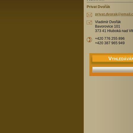
Privat Dvořák
privat.d
vorak@em
ail.
Vladimír Dvořák
Bavorovice 101
373 41 Hluboká nad Vl
+420 776 255 896
+420 387 965 949
V
YHLEDÁVÁN