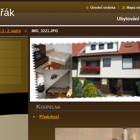
Úvodní stránka
Mapa st
ořák
Ubytování
.3 - 2. patro
IMG_3221.JPG
K
OUPELNA
Předchozí