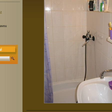
cz
tavou
Í