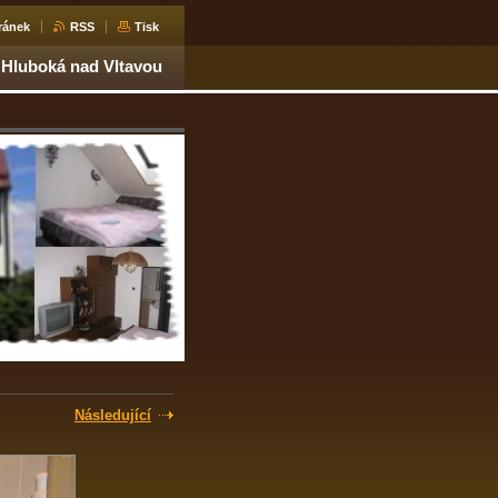
ránek
RSS
Tisk
 Hluboká nad Vltavou
Následující