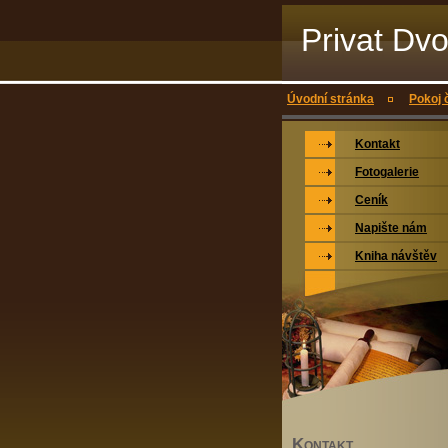
Privat Dv
Úvodní stránka
Pokoj č
Kontakt
Fotogalerie
Ceník
Napište nám
Kniha návštěv
K
ONTAKT