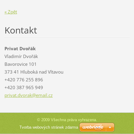
« Zpět
Kontakt
Privat Dvořák
Vladimír Dvořák
Bavorovice 101
373 41 Hluboká nad Vltavou
+420 776 255 896
+420 387 965 949
privat.d
vorak@em
ail.cz
© 2009 Všechna práva vyhrazena.
Tvorba webových stránek zdarma